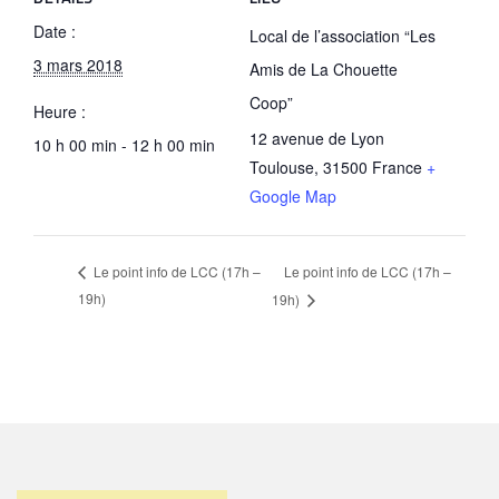
Date :
Local de l’association “Les
3 mars 2018
Amis de La Chouette
Coop”
Heure :
12 avenue de Lyon
10 h 00 min - 12 h 00 min
Toulouse
,
31500
France
+
Google Map
Le point info de LCC (17h –
Le point info de LCC (17h –
19h)
19h)