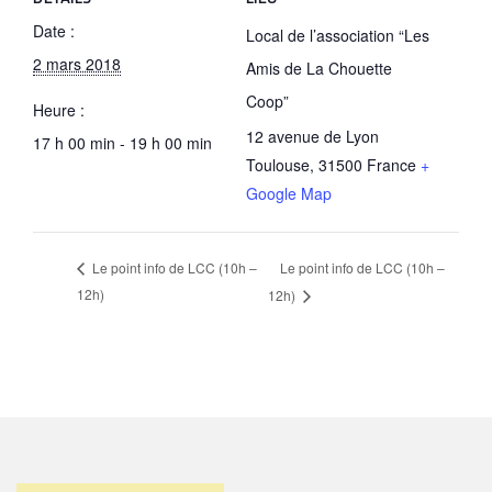
Date :
Local de l’association “Les
2 mars 2018
Amis de La Chouette
Coop”
Heure :
12 avenue de Lyon
17 h 00 min - 19 h 00 min
Toulouse
,
31500
France
+
Google Map
Le point info de LCC (10h –
Le point info de LCC (10h –
12h)
12h)