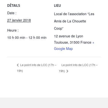
DÉTAILS
LIEU
Date :
Local de l’association “Les
27 janvier 2018
Amis de La Chouette
Coop”
Heure :
12 avenue de Lyon
10 h 00 min - 12 h 00 min
Toulouse
,
31500
France
+
Google Map
Le point info de LCC (17h –
Le point info de LCC (17h –
19h)
19h)