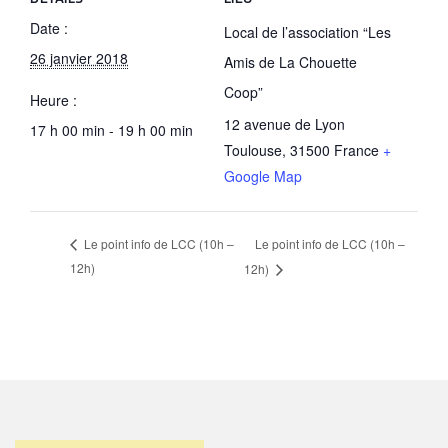
Date :
Local de l’association “Les
26 janvier 2018
Amis de La Chouette
Coop”
Heure :
12 avenue de Lyon
17 h 00 min - 19 h 00 min
Toulouse
,
31500
France
+
Google Map
Le point info de LCC (10h –
Le point info de LCC (10h –
12h)
12h)