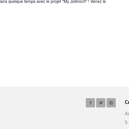
dans quelque temps avec le projet "My Jolimont" ! Venez le
C
A
5