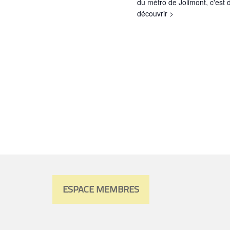
du métro de Jolimont, c'est 
découvrir >
ESPACE MEMBRES