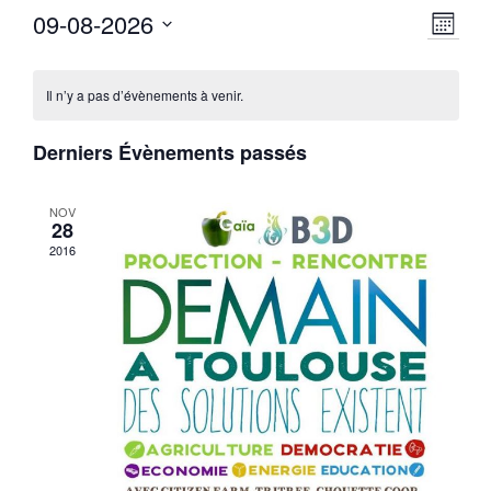
09-08-2026
Navig
Navig
Mois
de
Sélectionnez
par
vues
une
Il n’y a pas d’évènements à venir.
consu
Évèn
date.
Derniers Évènements passés
NOV
28
2016