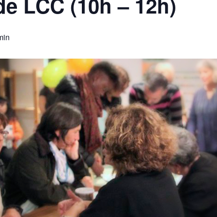
 de LCC (10h – 12h)
min