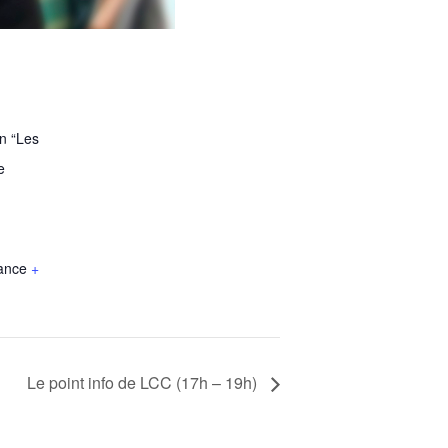
on “Les
e
ance
+
Le point info de LCC (17h – 19h)