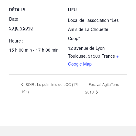
DÉTAILS
LIEU
Date :
Local de l’association “Les
30 juin 2018
Amis de La Chouette
Coop”
Heure :
12 avenue de Lyon
15 h 00 min - 17 h 00 min
Toulouse
,
31500
France
+
Google Map
Festival AgitaTerre
SOIR : Le point info de LCC (17h –
19h)
2018