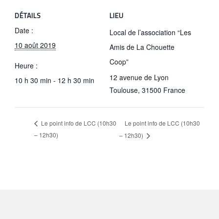
DÉTAILS
LIEU
Date :
Local de l’association “Les
10 août 2019
Amis de La Chouette
Coop”
Heure :
12 avenue de Lyon
10 h 30 min - 12 h 30 min
Toulouse
,
31500
France
Le point info de LCC (10h30
Le point info de LCC (10h30
– 12h30)
– 12h30)