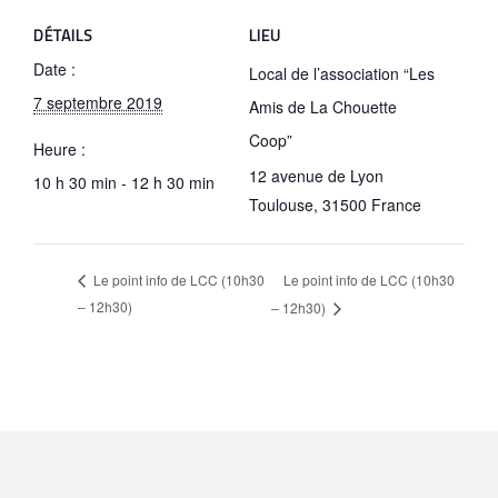
DÉTAILS
LIEU
Date :
Local de l’association “Les
7 septembre 2019
Amis de La Chouette
Coop”
Heure :
12 avenue de Lyon
10 h 30 min - 12 h 30 min
Toulouse
,
31500
France
Le point info de LCC (10h30
Le point info de LCC (10h30
– 12h30)
– 12h30)