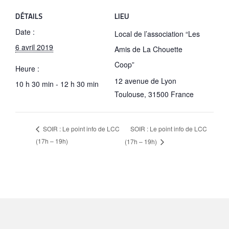
DÉTAILS
LIEU
Date :
Local de l’association “Les
6 avril 2019
Amis de La Chouette
Coop”
Heure :
12 avenue de Lyon
10 h 30 min - 12 h 30 min
Toulouse
,
31500
France
SOIR : Le point info de LCC
SOIR : Le point info de LCC
(17h – 19h)
(17h – 19h)