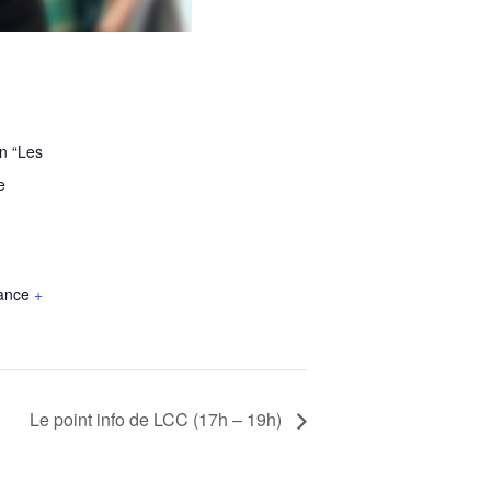
on “Les
e
ance
+
Le point info de LCC (17h – 19h)