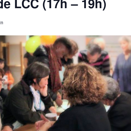
 de LCC (17h – 19h)
in