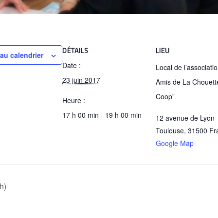
DÉTAILS
LIEU
 au calendrier
Date :
Local de l’associati
23 juin 2017
Amis de La Chouett
Coop”
Heure :
17 h 00 min - 19 h 00 min
12 avenue de Lyon
Toulouse
,
31500
Fr
Google Map
h)