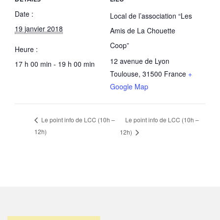
Date :
Local de l’association “Les
19 janvier 2018
Amis de La Chouette
Coop”
Heure :
12 avenue de Lyon
17 h 00 min - 19 h 00 min
Toulouse
,
31500
France
+
Google Map
Le point info de LCC (10h –
Le point info de LCC (10h –
12h)
12h)