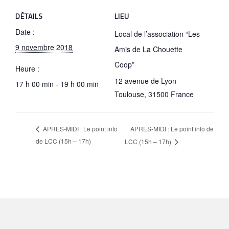
DÉTAILS
LIEU
Date :
Local de l’association “Les
9 novembre 2018
Amis de La Chouette
Coop”
Heure :
12 avenue de Lyon
17 h 00 min - 19 h 00 min
Toulouse
,
31500
France
APRES-MIDI : Le point info de
APRES-MIDI : Le point info
de LCC (15h – 17h)
LCC (15h – 17h)