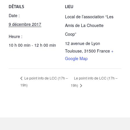
DÉTAILS
LIEU
Date :
Local de l’association “Les
9 décembre 2017
Amis de La Chouette
Coop”
Heure :
12 avenue de Lyon
10 h 00 min - 12 h 00 min
Toulouse
,
31500
France
+
Google Map
Le point info de LCC (17h –
Le point info de LCC (17h –
19h)
19h)