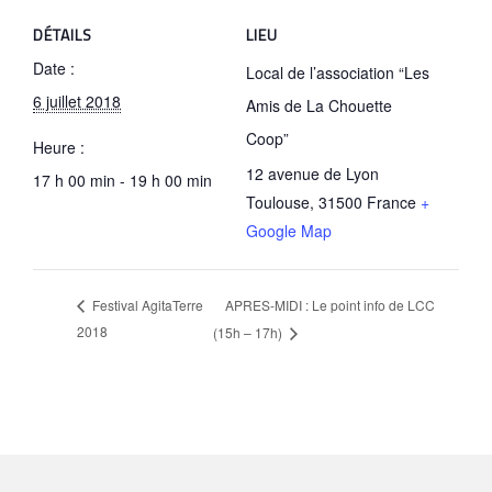
DÉTAILS
LIEU
Date :
Local de l’association “Les
6 juillet 2018
Amis de La Chouette
Coop”
Heure :
12 avenue de Lyon
17 h 00 min - 19 h 00 min
Toulouse
,
31500
France
+
Google Map
APRES-MIDI : Le point info de LCC
Festival AgitaTerre
2018
(15h – 17h)