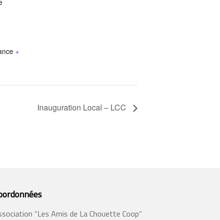
e
ance
+
Inauguration Local – LCC
oordonnées
ssociation “Les Amis de La Chouette Coop”