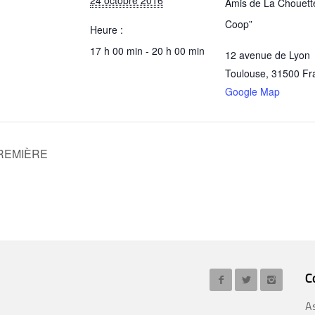
24 octobre 2016
Amis de La Chouett
Coop”
Heure :
17 h 00 min - 20 h 00 min
12 avenue de Lyon
Toulouse
,
31500
Fr
Google Map
PREMIÈRE
C
A