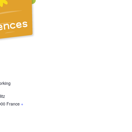
orking
itz
000
France
+